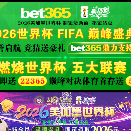
l Platform
XML 地图