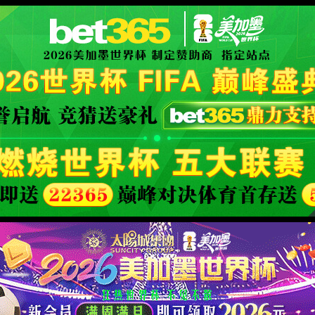
l Platform
XML 地图