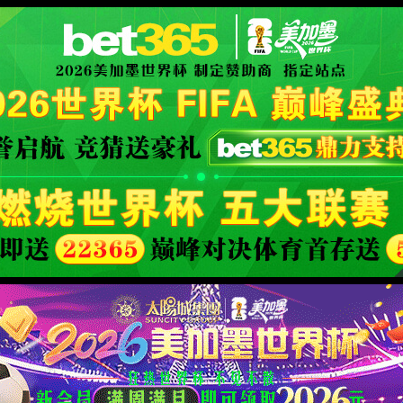
l Platform
XML 地图